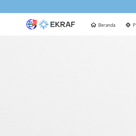
Beranda
P