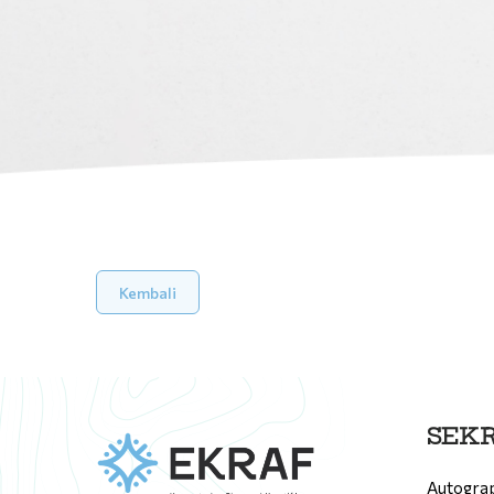
Kembali
SEKR
Autograp